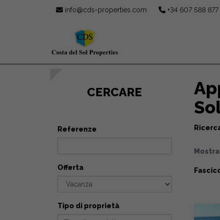
info@cds-properties.com
+34 607 588 877
App
CERCARE
So
Ricerca
Referenze
Mostr
Offerta
Fascico
Tipo di proprietà