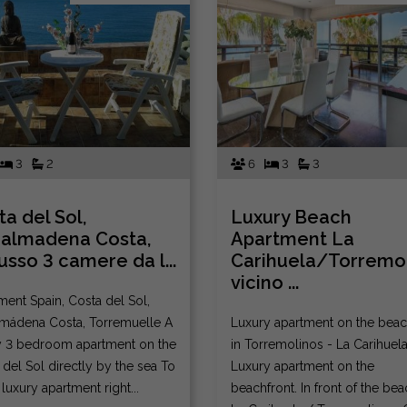
3
2
6
3
3
a del Sol,
Luxury Beach
almadena Costa,
Apartment La
usso 3 camere da l...
Carihuela/Torremo
vicino ...
ment Spain, Costa del Sol,
mádena Costa, Torremuelle A
Luxury apartment on the beac
y 3 bedroom apartment on the
in Torremolinos - La Carihuel
del Sol directly by the sea To
Luxury apartment on the
 luxury apartment right...
beachfront. In front of the bea