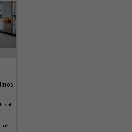
linos
hfront
a
ch in