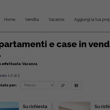
Home
Vendita
Vacanze
Aggiungi la tua prop
artamenti e case in vendi
l
 effettuata: Vacanza
ando
1-2 di 2
lato per:
Su richiesta
Su rich