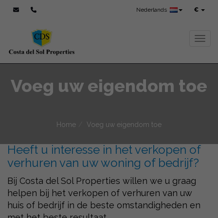
Nederlands
€
Toggl
Voeg uw eigendom toe
Home
Voeg uw eigendom toe
Heeft u interesse in het verkopen of
verhuren van uw woning of bedrijf?
Bij Costa del Sol Properties willen we u graag
helpen bij het verkopen of verhuren van uw
huis of bedrijf in de beste omstandigheden en
met het beste resultaat.