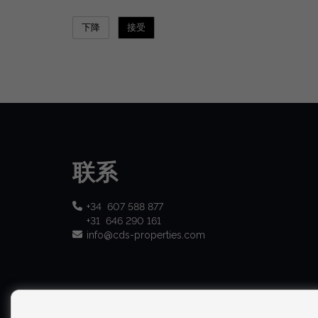
联系
+34 607 588 877
+31 646 290 161
info@cds-properties.com