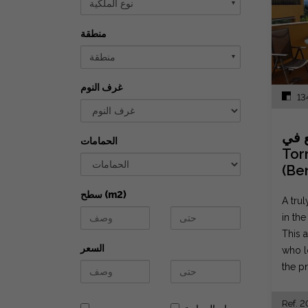
نوع الملكية
▼
منطقة
منطقة
▼
غرف النوم
13
ع في
الحمامات
Tor
(Be
سطح (m2)
A trul
in th
This a
السعر
who l
the pr
Ref. 