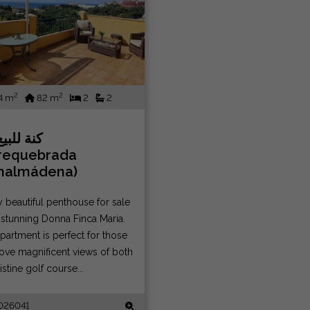
2
2
4 m
82 m
2
2
كنة للبي
requebrada
nalmádena)
y beautiful penthouse for sale
e stunning Donna Finca Maria.
partment is perfect for those
ove magnificent views of both
istine golf course...
2026041