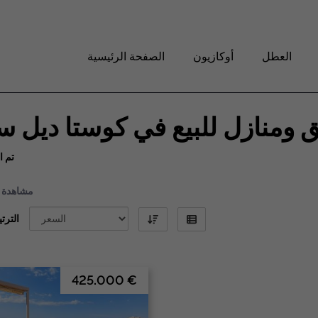
العطل
أوكازيون
الصفحة الرئيسية
ومنازل للبيع في كوستا ديل 
تم ا
مشاهدة
1-1
التر
425.000 €