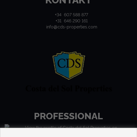
+34 607 588 877
+31 646 290 161
info@cds-properties.com
PROFESSIONAL