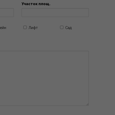
Участок площ.
ейн
Лифт
Сад