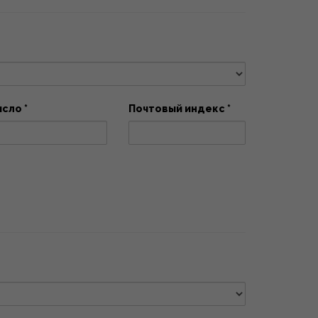
исло *
Почтовый индекс *