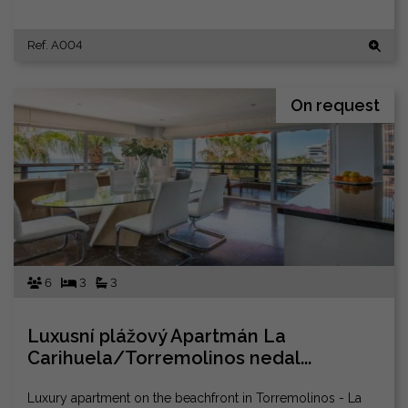
Ref. A004
On request
6
3
3
Luxusní plážový Apartmán La
Carihuela/Torremolinos nedal...
Luxury apartment on the beachfront in Torremolinos - La