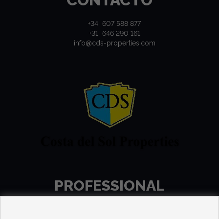
+34 607 588 877
+31 646 290 161
info@cds-properties.com
PROFESSIONAL