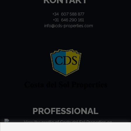
+34 607 588 877
+31 646 290 161
info@cds-properties.com
PROFESSIONAL